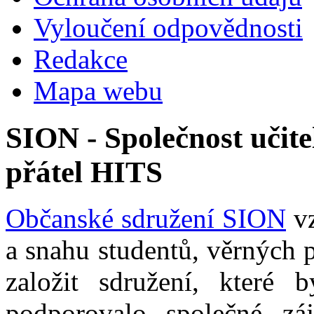
Vyloučení odpovědnosti
Redakce
Mapa webu
SION - Společnost učite
přátel HITS
Občanské sdružení SION
vz
a snahu studentů, věrných 
založit sdružení, které b
podporovalo společné zá