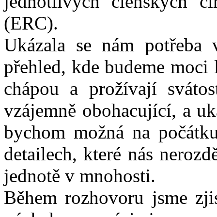
jednotlivých členských c
(ERC).
Ukázala se nám potřeba v
přehled, kde budeme moci l
chápou a prožívají svátos
vzájemně obohacující, a uk
bychom možná na počátku č
detailech, které nás nerozd
jednotě v mnohosti.
Během rozhovoru jsme zjist