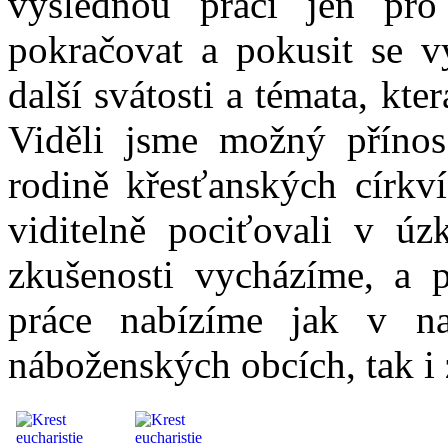
výslednou práci jen pro
pokračovat a pokusit se vy
další svátosti a témata, kt
Viděli jsme možný přínos
rodině křesťanských církv
viditelně pociťovali v ú
zkušenosti vycházíme, a p
práce nabízíme jak v na
náboženských obcích, tak i 