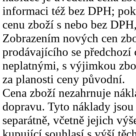
informaci též bez DPH; pok
cenu zboží s nebo bez DPH,
Zobrazením nových cen zbo
prodávajícího se předchozí 
neplatnými, s výjimkou zbo
za planosti ceny původní.
Cena zboží nezahrnuje nákla
dopravu. Tyto náklady jsou
separátně, včetně jejich vý
kupující souhlasí s výší těc