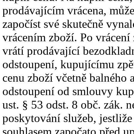
prodávajícím vrácena, může
započíst své skutečně vyna
vrácením zboží. Po vrácení
vrátí prodávající bezodklad
odstoupení, kupujícímu zpě
cenu zboží včetně balného 
odstoupení od smlouvy kupuj
ust. § 53 odst. 8 obč. zák. 
poskytování služeb, jestliže
souhlasem započato před up