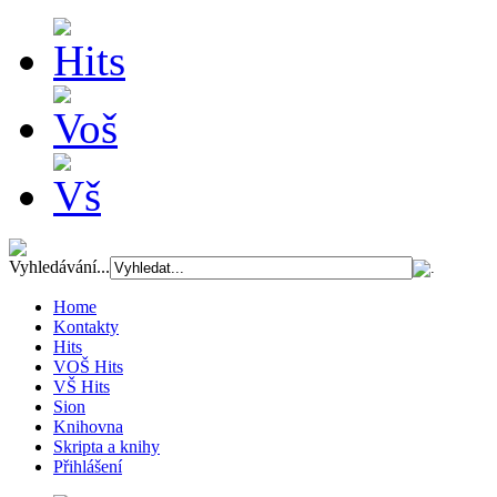
Vyhledávání...
Home
Kontakty
Hits
VOŠ Hits
VŠ Hits
Sion
Knihovna
Skripta a knihy
Přihlášení