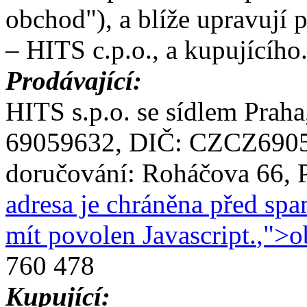
obchod"), a blíže upravují 
– HITS c.p.o., a kupujícího
Prodávající:
HITS s.p.o. se sídlem Praha
69059632, DIČ: CZCZ690
doručování: Roháčova 66, P
adresa je chráněna před spa
mít povolen Javascript.
,">
o
760 478
Kupující: