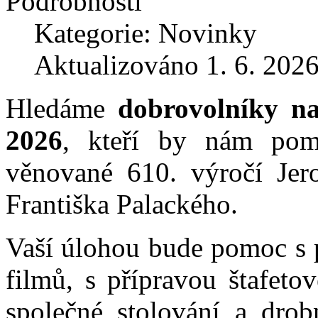
Podrobnosti
Kategorie: Novinky
Aktualizováno 1. 6. 202
Hledáme
dobrovolníky n
2026
, kteří by nám pomo
věnované 610. výročí Jer
Františka Palackého.
Vaší úlohou bude pomoc s p
filmů, s přípravou štafeto
společné stolování a dro