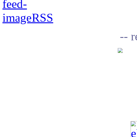
RSS
-- 