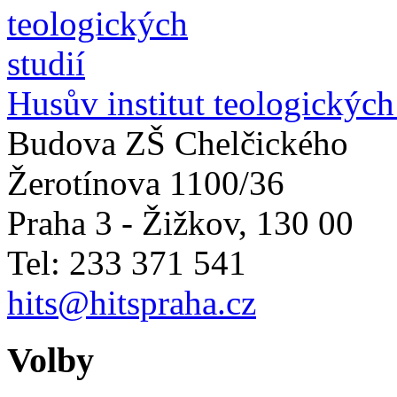
Husův institut teologických
Budova ZŠ Chelčického
Žerotínova 1100/36
Praha 3 - Žižkov
,
130 00
Tel: 233 371 541
hits@hitspraha.cz
Volby