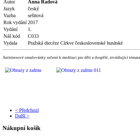
Autor
Anna Radová
Jazyk
český
Vazba
sešitová
Rok vydání
2017
Vydání
1.
Náš kód
C033
Vydala
Pražská diecéze Církve československé husitské
Antistresové omalovánky určené k meditaci pro děti a dospělé, ztvárňující témat
< Předchozí
Další >
Nákupní košík