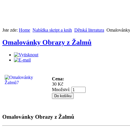
Jste zde:
Home
Nabídka skript a knih
Dětská literatura
Omalovánky
Omalovánky Obrazy z Žalmů
Cena:
30 Kč
Množství:
Omalovánky Obrazy z Žalmů