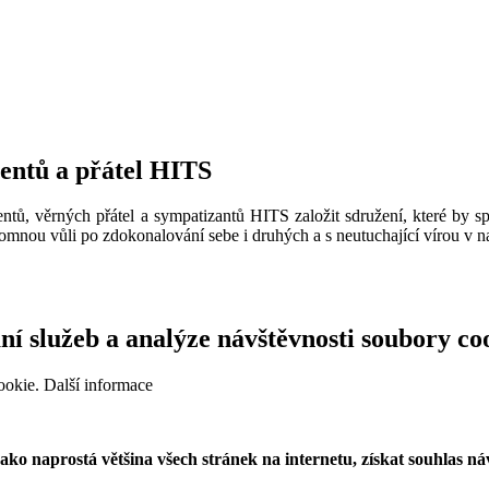
ventů a přátel HITS
ntů, věrných přátel a sympatizantů HITS založit sdružení, které by sp
omnou vůli po zdokonalování sebe i druhých a s neutuchající vírou v na
í služeb a analýze návštěvnosti soubory co
ookie.
Další informace
o naprostá většina všech stránek na internetu, získat souhlas náv