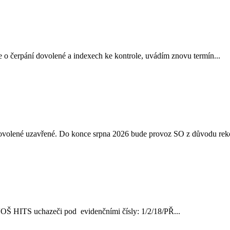
 o čerpání dovolené a indexech ke kontrole, uvádím znovu termín...
 dovolené uzavřené. Do konce srpna 2026 bude provoz SO z důvodu reko
ve VOŠ HITS uchazeči pod evidenčními čísly: 1/2/18/PŘ...