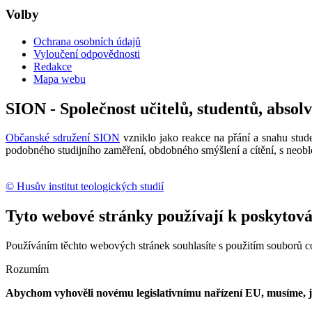
Volby
Ochrana osobních údajů
Vyloučení odpovědnosti
Redakce
Mapa webu
SION - Společnost učitelů, studentů, absol
Občanské sdružení SION
vzniklo jako reakce na přání a snahu stude
podobného studijního zaměření, obdobného smýšlení a cítění, s neobl
© Husův institut teologických studií
Tyto webové stránky používají k poskytován
Používáním těchto webových stránek souhlasíte s použitím souborů c
Rozumím
Abychom vyhověli novému legislativnímu nařízení EU, musíme, jak