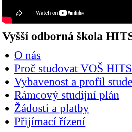
Vyšší odborná škola HIT
O nás
Proč studovat VOŠ HITS
Vybavenost a profil stud
Rámcový studijní plán
Žádosti a platby
Přijímací řízení