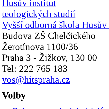
Vyšší odborná škola Husův i
Budova ZŠ Chelčického
Žerotínova 1100/36
Praha 3 - Žižkov
,
130 00
Tel: 222 765 183
vos@hitspraha.cz
Volby