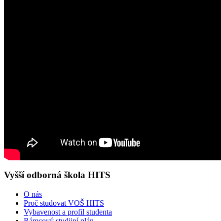
Vyšší odborná škola HITS
O nás
Proč studovat VOŠ HITS
Vybavenost a profil studenta
Rámcový studijní plán