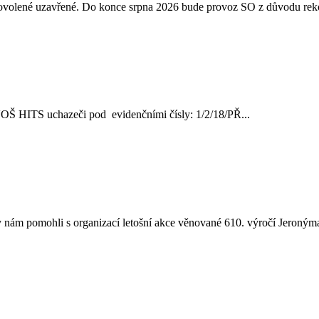
 dovolené uzavřené. Do konce srpna 2026 bude provoz SO z důvodu reko
ve VOŠ HITS uchazeči pod evidenčními čísly: 1/2/18/PŘ...
nám pomohli s organizací letošní akce věnované 610. výročí Jeronýma