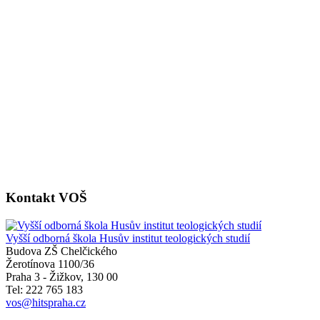
Kontakt VOŠ
Vyšší odborná škola Husův institut teologických studií
Budova ZŠ Chelčického
Žerotínova 1100/36
Praha 3 - Žižkov
,
130 00
Tel: 222 765 183
vos@hitspraha.cz