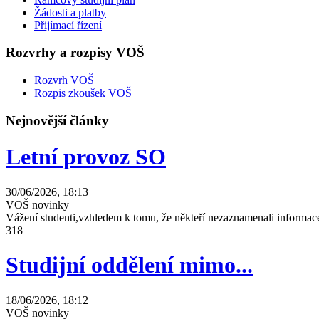
Žádosti a platby
Přijímací řízení
Rozvrhy a rozpisy VOŠ
Rozvrh VOŠ
Rozpis zkoušek VOŠ
Nejnovější články
Letní provoz SO
30/06/2026, 18:13
VOŠ novinky
Vážení studenti,vzhledem k tomu, že někteří nezaznamenali informace
318
Studijní oddělení mimo...
18/06/2026, 18:12
VOŠ novinky