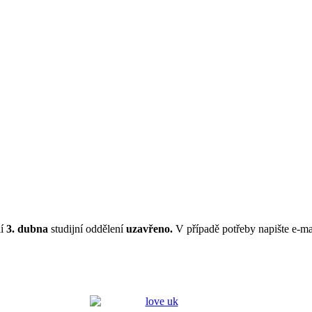
lí
3. dubna
studijní oddělení
uzavřeno.
V případě potřeby napište e-mai