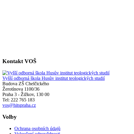
Kontakt VOŠ
Vyšší odborná škola Husův institut teologických studií
Budova ZŠ Chelčického
Žerotínova 1100/36
Praha 3 - Žižkov
,
130 00
Tel: 222 765 183
vos@hitspraha.cz
Volby
Ochrana osobních údajů
Vyloučení odpovědnosti