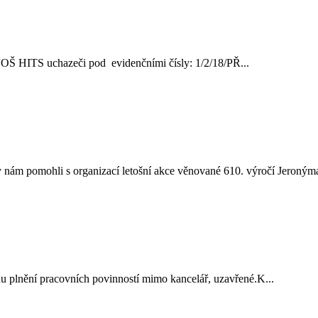
ve VOŠ HITS uchazeči pod evidenčními čísly: 1/2/18/PŘ...
nám pomohli s organizací letošní akce věnované 610. výročí Jeronýma
vodu plnění pracovních povinností mimo kancelář, uzavřené.K...