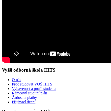
Vyšší odborná škola HITS
O nás
Proč studovat VOŠ HITS
Vybavenost a profil studenta
Rámcový studijní plán
Žádosti a platby
Přijímací řízení