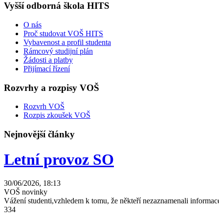
Vyšší odborná škola HITS
O nás
Proč studovat VOŠ HITS
Vybavenost a profil studenta
Rámcový studijní plán
Žádosti a platby
Přijímací řízení
Rozvrhy a rozpisy VOŠ
Rozvrh VOŠ
Rozpis zkoušek VOŠ
Nejnovější články
Letní provoz SO
30/06/2026, 18:13
VOŠ novinky
Vážení studenti,vzhledem k tomu, že někteří nezaznamenali informace
334