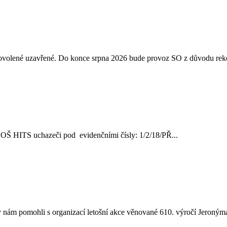
 dovolené uzavřené. Do konce srpna 2026 bude provoz SO z důvodu reko
ve VOŠ HITS uchazeči pod evidenčními čísly: 1/2/18/PŘ...
nám pomohli s organizací letošní akce věnované 610. výročí Jeronýma