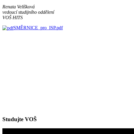
Renata Velíšková
vedoucí studijního oddělení
VOŠ HITS
SMĚRNICE_pro_ISP.pdf
Studujte VOŠ