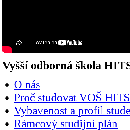
Vyšší odborná škola HIT
O nás
Proč studovat VOŠ HITS
Vybavenost a profil stud
Rámcový studijní plán