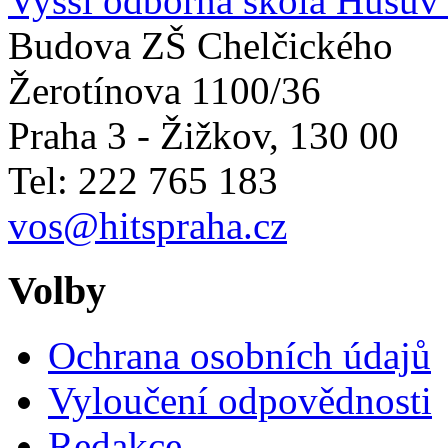
Vyšší odborná škola Husův i
Budova ZŠ Chelčického
Žerotínova 1100/36
Praha 3 - Žižkov
,
130 00
Tel: 222 765 183
vos@hitspraha.cz
Volby
Ochrana osobních údajů
Vyloučení odpovědnosti
Redakce