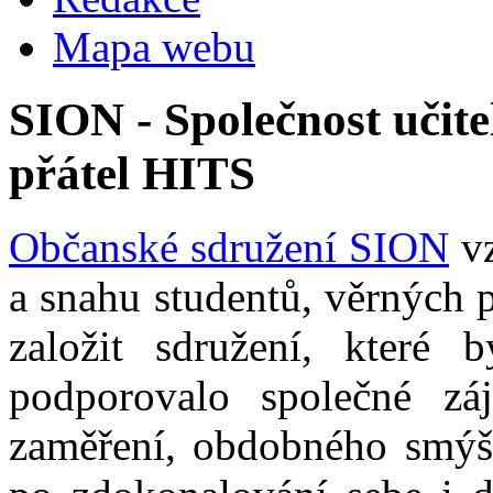
Mapa webu
SION - Společnost učite
přátel HITS
Občanské sdružení SION
vz
a snahu studentů, věrných 
založit sdružení, které b
podporovalo společné zá
zaměření, obdobného smýšl