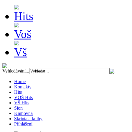
Vyhledávání...
Home
Kontakty
Hits
VOŠ Hits
VŠ Hits
Sion
Knihovna
Skripta a knihy
Přihlášení