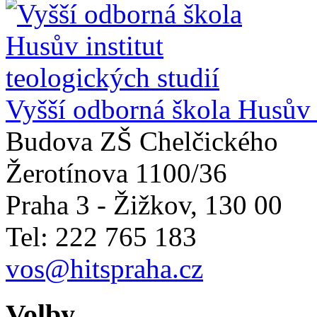
Vyšší odborná škola Husův i
Budova ZŠ Chelčického
Žerotínova 1100/36
Praha 3 - Žižkov
,
130 00
Tel: 222 765 183
vos@hitspraha.cz
Volby