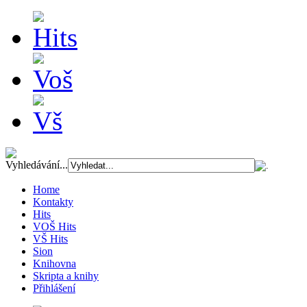
Vyhledávání...
Home
Kontakty
Hits
VOŠ Hits
VŠ Hits
Sion
Knihovna
Skripta a knihy
Přihlášení