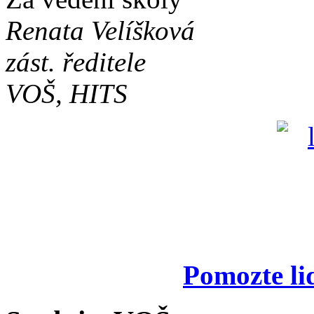
Renata Velíšková
zást. ředitele
VOŠ, HITS
Pomozte li