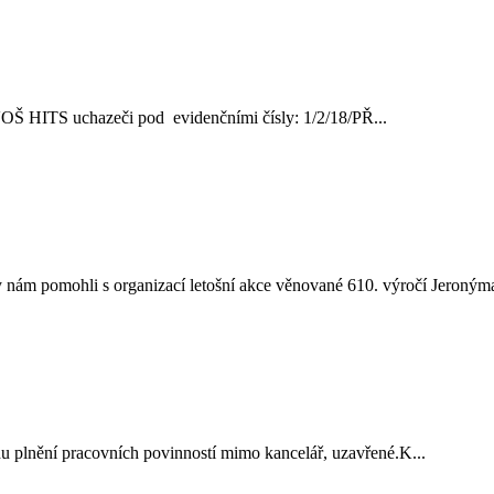
ve VOŠ HITS uchazeči pod evidenčními čísly: 1/2/18/PŘ...
nám pomohli s organizací letošní akce věnované 610. výročí Jeronýma
vodu plnění pracovních povinností mimo kancelář, uzavřené.K...