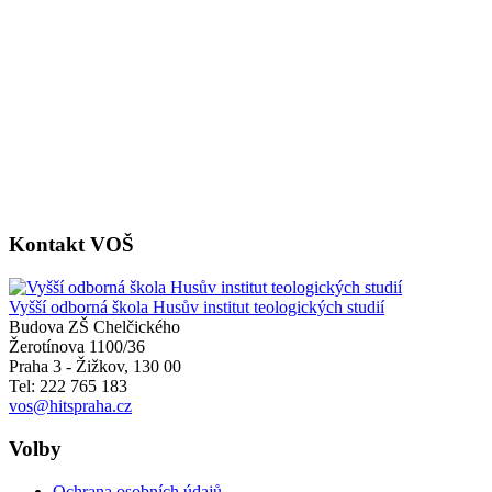
Kontakt VOŠ
Vyšší odborná škola Husův institut teologických studií
Budova ZŠ Chelčického
Žerotínova 1100/36
Praha 3 - Žižkov
,
130 00
Tel: 222 765 183
vos@hitspraha.cz
Volby
Ochrana osobních údajů