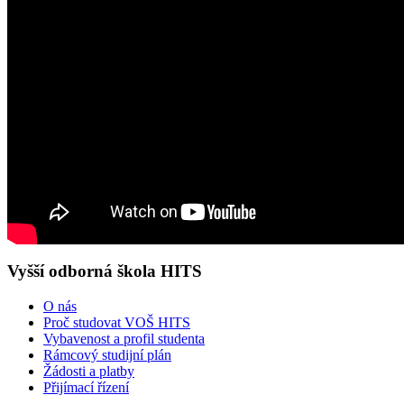
Vyšší odborná škola HITS
O nás
Proč studovat VOŠ HITS
Vybavenost a profil studenta
Rámcový studijní plán
Žádosti a platby
Přijímací řízení