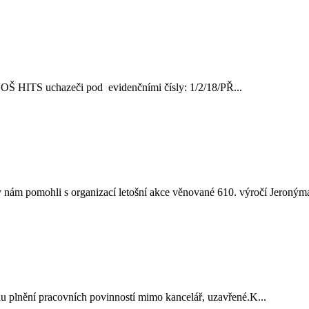
ve VOŠ HITS uchazeči pod evidenčními čísly: 1/2/18/PŘ...
nám pomohli s organizací letošní akce věnované 610. výročí Jeronýma
vodu plnění pracovních povinností mimo kancelář, uzavřené.K...