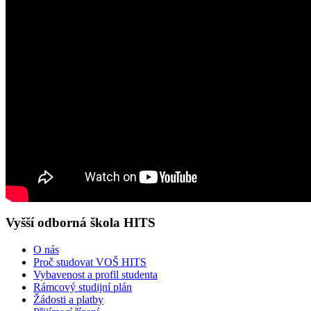
Vyšší odborná škola HITS
O nás
Proč studovat VOŠ HITS
Vybavenost a profil studenta
Rámcový studijní plán
Žádosti a platby