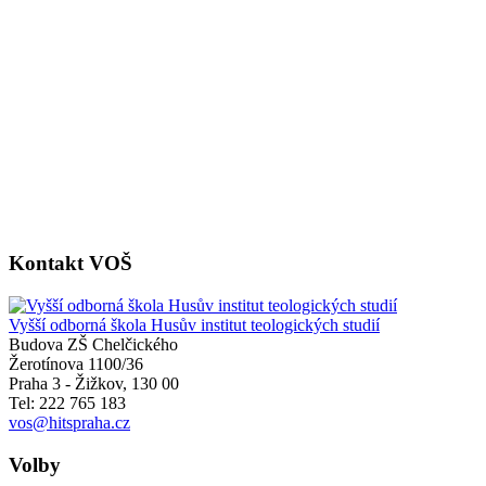
Kontakt VOŠ
Vyšší odborná škola Husův institut teologických studií
Budova ZŠ Chelčického
Žerotínova 1100/36
Praha 3 - Žižkov
,
130 00
Tel: 222 765 183
vos@hitspraha.cz
Volby