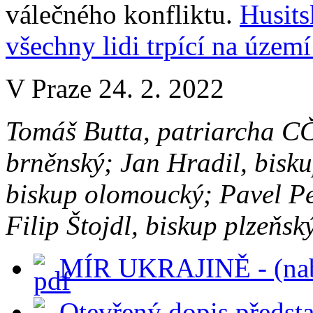
válečného konfliktu.
Husits
všechny lidi trpící na území
V Praze 24. 2. 2022
Tomáš Butta, patriarcha 
brněnský;
Jan Hradil, bisku
biskup olomoucký;
Pavel P
Filip Štojdl, biskup plzeňsk
MÍR UKRAJINĚ - (nab
Otevřený dopis předst