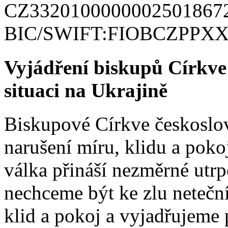
CZ33201000000025018672
BIC/SWIFT:FIOBCZPPX
Vyjádření biskupů Církve 
situaci na Ukrajině
Biskupové Církve českoslov
narušení míru, klidu a pok
válka přináší nezměrné utrp
nechceme být ke zlu netečn
klid a pokoj a vyjadřujeme