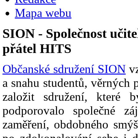
Mapa webu
SION - Společnost učite
přátel HITS
Občanské sdružení SION
vz
a snahu studentů, věrných 
založit sdružení, které b
podporovalo společné zá
zaměření, obdobného smýšl