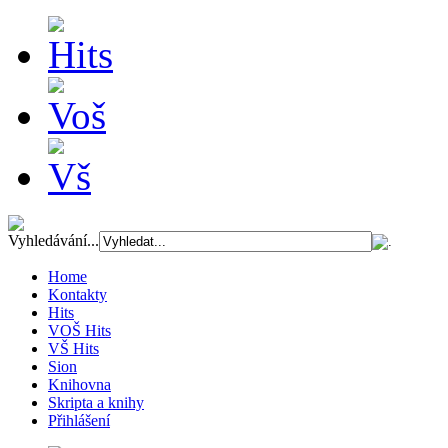
Vyhledávání...
Home
Kontakty
Hits
VOŠ Hits
VŠ Hits
Sion
Knihovna
Skripta a knihy
Přihlášení