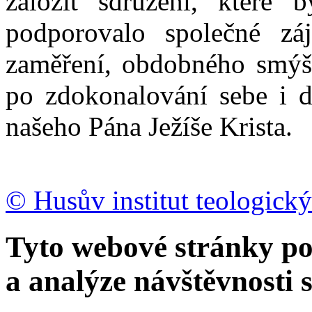
založit sdružení, které b
podporovalo společné zá
zaměření, obdobného smýšl
po zdokonalování sebe i d
našeho Pána Ježíše Krista.
© Husův institut teologický
Tyto webové stránky po
a analýze návštěvnosti 