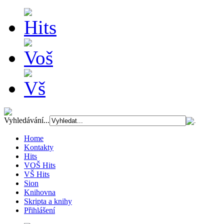
Vyhledávání...
Home
Kontakty
Hits
VOŠ Hits
VŠ Hits
Sion
Knihovna
Skripta a knihy
Přihlášení