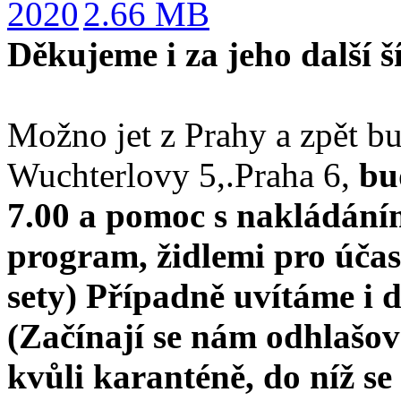
2020
2.66 MB
Děkujeme i za jeho další š
Možno jet z Prahy a zpět b
Wuchterlovy 5,.Praha 6,
bu
7.00 a pomoc s nakládání
program, židlemi pro účas
sety) Případně uvítáme i 
(Začínají se nám odhlašov
kvůli karanténě, do níž se