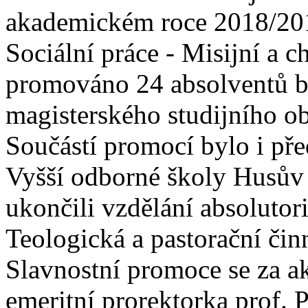
akademickém roce 2018/201
Sociální práce - Misijní a c
promováno 24 absolventů b
magisterského studijního o
Součástí promocí bylo i př
Vyšší odborné školy Husův in
ukončili vzdělání absolutor
Teologická a pastorační čin
Slavnostní promoce se za a
emeritní prorektorka prof. 