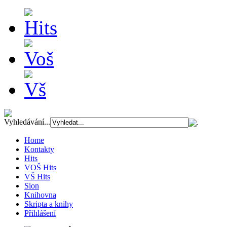
Vyhledávání...
Home
Kontakty
Hits
VOŠ Hits
VŠ Hits
Sion
Knihovna
Skripta a knihy
Přihlášení