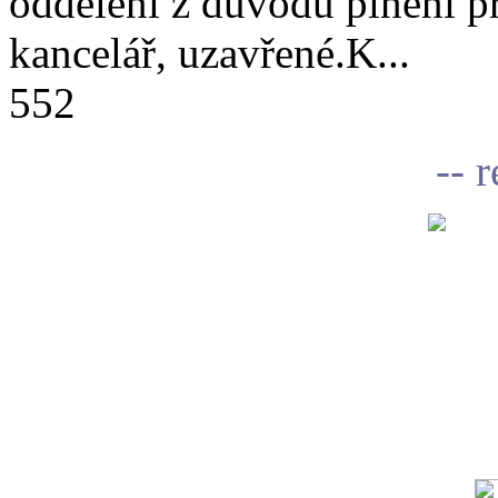
oddělení z důvodu plnění 
kancelář, uzavřené.K...
552
-- 