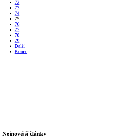
72
73
74
75
76
77
78
79
Další
Konec
Nejnovější články