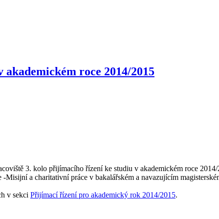
u v akademickém roce 2014/2015
coviště 3. kolo přijímacího řízení ke studiu v akademickém roce 2014
áce -Misijní a charitativní práce v bakalářském a navazujícím magistersk
ch v sekci
Přijímací řízení pro akademický rok 2014/2015
.