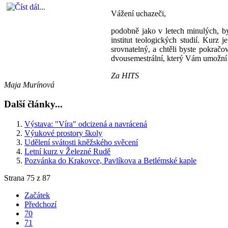
Vážení uchazeči,
podobně jako v letech minulých, b
institut teologických studií. Kurz 
srovnatelný, a chtěli byste pokračo
dvousemestrální, který Vám umožní 
Za HITS
Maja Murínová
Další články...
Výstava: "Víra" odcizená a navrácená
Výukové prostory školy
Udělení svátosti kněžského svěcení
Letní kurz v Železné Rudě
Pozvánka do Krakovce, Pavlíkova a Betlémské kaple
Strana 75 z 87
Začátek
Předchozí
70
71