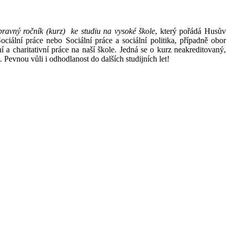
pravný ročník (kurz) ke studiu na vysoké škole
, který pořádá Husův
Sociální práce nebo Sociální práce a sociální politika, případně obor
í a charitativní práce na naší škole. Jedná se o kurz neakreditovaný,
. Pevnou vůli i odhodlanost do dalších studijních let!