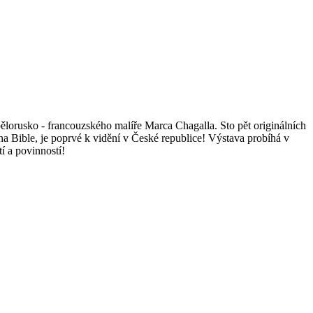
bělorusko - francouzského malíře Marca Chagalla. Sto pět originálních
ona Bible, je poprvé k vidění v České republice! Výstava probíhá v
tí a povinností!