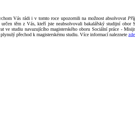
ychom Vás rádi i v tomto roce upozornili na možnost absolvovat
Pří
je určen těm z Vás, kteří jste neabsolvovali bakalářský studijní obor 
vat ve studiu navazujícího magisterského oboru Sociální práce - Misijn
plynulý přechod k magisterskému studiu. Více informací naleznete
zde