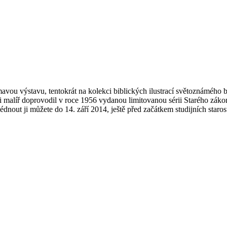
mavou výstavu, tentokrát na kolekci biblických ilustrací světoznámého 
rými malíř doprovodil v roce 1956 vydanou limitovanou sérii Starého zák
édnout ji můžete do 14. září 2014, ještě před začátkem studijních staros