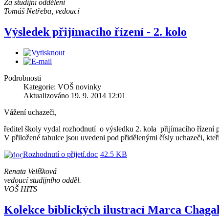
Za studijní oddělení
Tomáš Netřeba, vedoucí
Výsledek přijímacího řízení - 2. kolo
Podrobnosti
Kategorie: VOŠ novinky
Aktualizováno 19. 9. 2014 12:01
Vážení uchazeči,
ředitel školy vydal rozhodnutí o výsledku 2. kola přijímacího řízení 
V přiložené tabulce jsou uvedeni pod přidělenými čísly uchazeči, kteří 
Rozhodnutí o přijetí.doc
42.5 KB
Renata Velíšková
vedoucí studijního odděl.
VOŠ HITS
Kolekce biblických ilustrací Marca Chagal