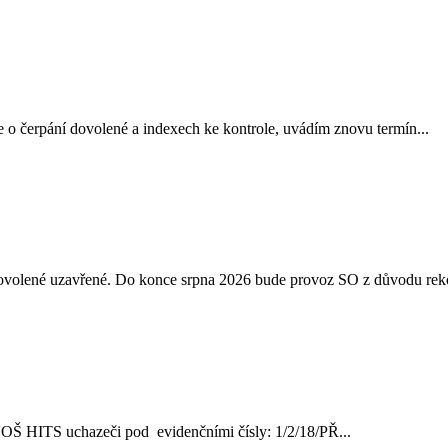
 o čerpání dovolené a indexech ke kontrole, uvádím znovu termín...
 dovolené uzavřené. Do konce srpna 2026 bude provoz SO z důvodu reko
ve VOŠ HITS uchazeči pod evidenčními čísly: 1/2/18/PŘ...