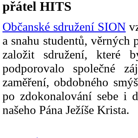
přátel HITS
Občanské sdružení SION
vz
a snahu studentů, věrných 
založit sdružení, které b
podporovalo společné zá
zaměření, obdobného smýšl
po zdokonalování sebe i d
našeho Pána Ježíše Krista.