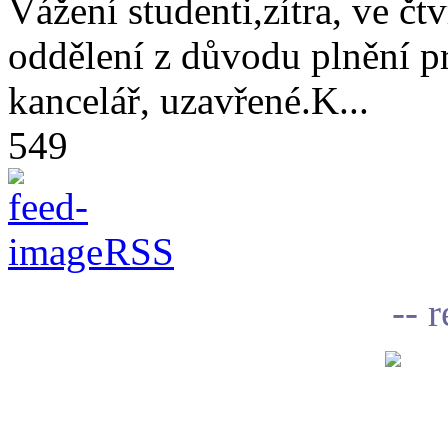
Vážení studenti,zítra, ve čtv
oddělení z důvodu plnění 
kancelář, uzavřené.K...
549
RSS
-- 