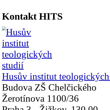
Kontakt HITS
Husův institut teologických
Budova ZŠ Chelčického
Žerotínova 1100/36
Praha 3 - Žižkov
,
130 00