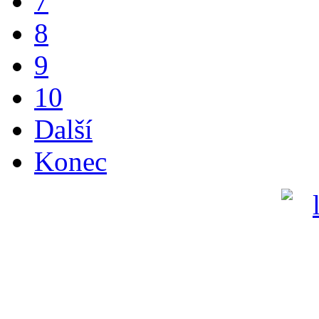
7
8
9
10
Další
Konec