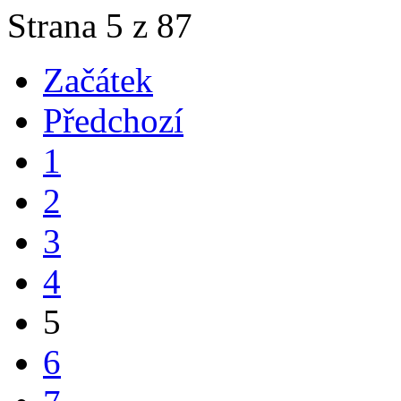
Strana 5 z 87
Začátek
Předchozí
1
2
3
4
5
6