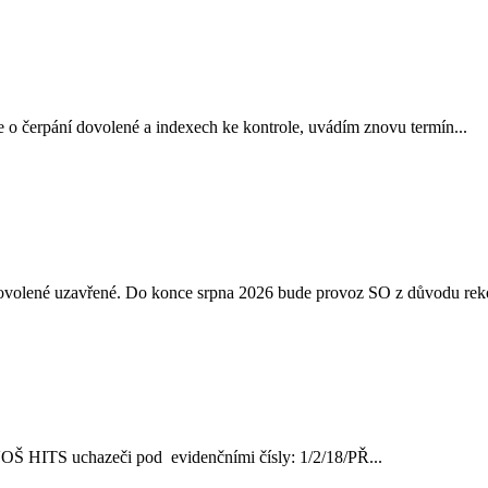
 o čerpání dovolené a indexech ke kontrole, uvádím znovu termín...
 dovolené uzavřené. Do konce srpna 2026 bude provoz SO z důvodu reko
ve VOŠ HITS uchazeči pod evidenčními čísly: 1/2/18/PŘ...