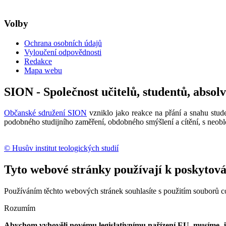
Volby
Ochrana osobních údajů
Vyloučení odpovědnosti
Redakce
Mapa webu
SION - Společnost učitelů, studentů, absol
Občanské sdružení SION
vzniklo jako reakce na přání a snahu stude
podobného studijního zaměření, obdobného smýšlení a cítění, s neobl
© Husův institut teologických studií
Tyto webové stránky používají k poskytován
Používáním těchto webových stránek souhlasíte s použitím souborů c
Rozumím
Abychom vyhověli novému legislativnímu nařízení EU, musíme, jak