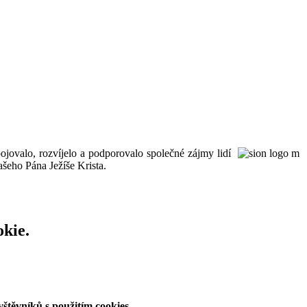
ojovalo, rozvíjelo a podporovalo společné zájmy lidí
šeho Pána Ježíše Krista.
okie.
štěvníků s použitím cookies.