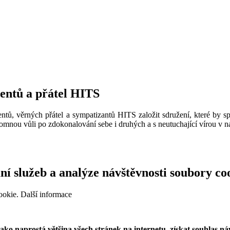
ventů a přátel HITS
ntů, věrných přátel a sympatizantů HITS založit sdružení, které by sp
omnou vůli po zdokonalování sebe i druhých a s neutuchající vírou v na
í služeb a analýze návštěvnosti soubory co
ookie.
Další informace
o naprostá většina všech stránek na internetu, získat souhlas náv