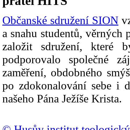
přátel HITS
Občanské sdružení SION
vz
a snahu studentů, věrných 
založit sdružení, které b
podporovalo společné zá
zaměření, obdobného smýšl
po zdokonalování sebe i d
našeho Pána Ježíše Krista.
© Husův institut teologický