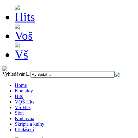
Vyhledávání...
Home
Kontakty
Hits
VOŠ Hits
VŠ Hits
Sion
Knihovna
Skripta a knihy
Přihlášení