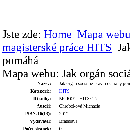
Jste zde:
Home
Mapa web
magisterské práce HITS
Ja
pomáhá
Mapa webu: Jak orgán soci
Název:
Jak orgán sociálně-právní ochrany po
Kategorie:
HITS
IDknihy:
MGR07 – HITS/ 15
Autoři:
Chroboková Michaela
ISBN-10(13):
2015
Vydavatel:
Bratislava
Počet stránek:
0