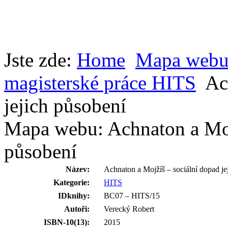
Jste zde:
Home
Mapa web
magisterské práce HITS
Ac
jejich působení
Mapa webu: Achnaton a Mojž
působení
Název:
Achnaton a Mojžíš – sociální dopad je
Kategorie:
HITS
IDknihy:
BC07 – HITS/15
Autoři:
Verecký Robert
ISBN-10(13):
2015