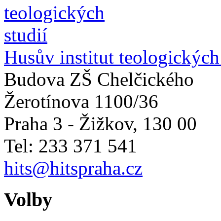
Husův institut teologických
Budova ZŠ Chelčického
Žerotínova 1100/36
Praha 3 - Žižkov
,
130 00
Tel: 233 371 541
hits@hitspraha.cz
Volby