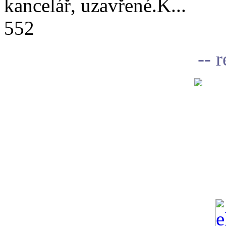
kancelář, uzavřené.K...
552
-- 