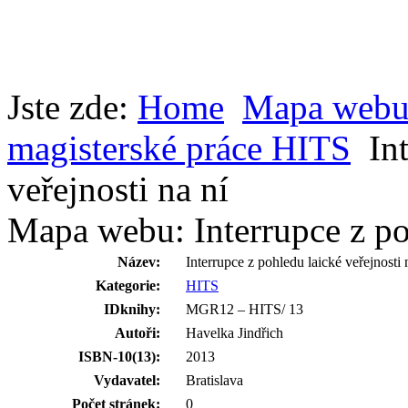
Jste zde:
Home
Mapa web
magisterské práce HITS
In
veřejnosti na ní
Mapa webu: Interrupce z poh
Název:
Interrupce z pohledu laické veřejnosti 
Kategorie:
HITS
IDknihy:
MGR12 – HITS/ 13
Autoři:
Havelka Jindřich
ISBN-10(13):
2013
Vydavatel:
Bratislava
Počet stránek:
0