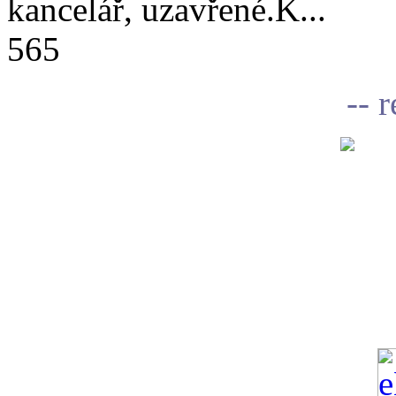
kancelář, uzavřené.K...
565
-- 