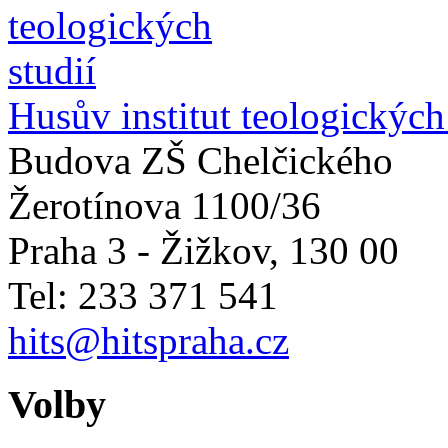
Husův institut teologických
Budova ZŠ Chelčického
Žerotínova 1100/36
Praha 3 - Žižkov
,
130 00
Tel: 233 371 541
hits@hitspraha.cz
Volby