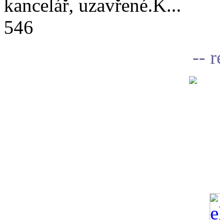
kancelář, uzavřené.K...
546
-- 