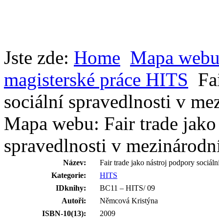
Jste zde:
Home
Mapa web
magisterské práce HITS
Fa
sociální spravedlnosti v m
Mapa webu: Fair trade jako 
spravedlnosti v mezinárod
Název:
Fair trade jako nástroj podpory sociá
Kategorie:
HITS
IDknihy:
BC11 – HITS/ 09
Autoři:
Němcová Kristýna
ISBN-10(13):
2009