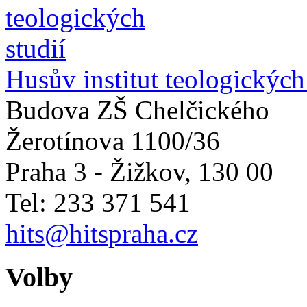
Husův institut teologických
Budova ZŠ Chelčického
Žerotínova 1100/36
Praha 3 - Žižkov
,
130 00
Tel: 233 371 541
hits@hitspraha.cz
Volby