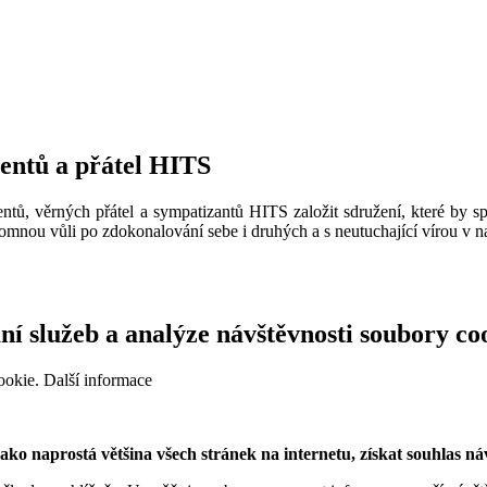
ventů a přátel HITS
ntů, věrných přátel a sympatizantů HITS založit sdružení, které by sp
omnou vůli po zdokonalování sebe i druhých a s neutuchající vírou v na
í služeb a analýze návštěvnosti soubory co
ookie.
Další informace
o naprostá většina všech stránek na internetu, získat souhlas náv