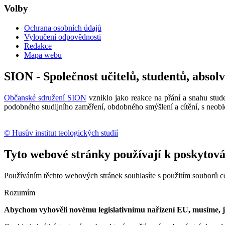
Volby
Ochrana osobních údajů
Vyloučení odpovědnosti
Redakce
Mapa webu
SION - Společnost učitelů, studentů, absol
Občanské sdružení SION
vzniklo jako reakce na přání a snahu stude
podobného studijního zaměření, obdobného smýšlení a cítění, s neobl
© Husův institut teologických studií
Tyto webové stránky používají k poskytován
Používáním těchto webových stránek souhlasíte s použitím souborů c
Rozumím
Abychom vyhověli novému legislativnímu nařízení EU, musíme, jak