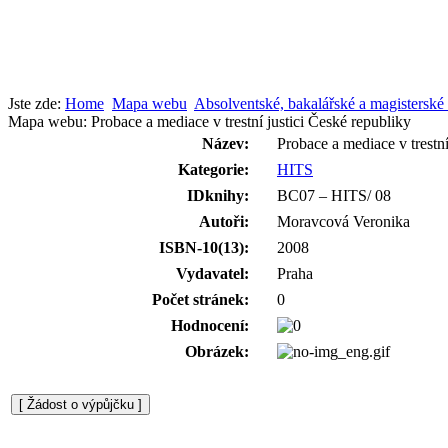
Jste zde:
Home
Mapa webu
Absolventské, bakalářské a magistersk
Mapa webu: Probace a mediace v trestní justici České republiky
Název:
Probace a mediace v trestní
Kategorie:
HITS
IDknihy:
BC07 – HITS/ 08
Autoři:
Moravcová Veronika
ISBN-10(13):
2008
Vydavatel:
Praha
Počet stránek:
0
Hodnocení:
Obrázek: