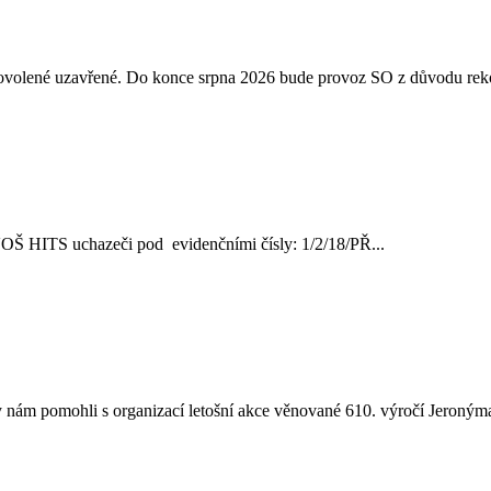
 dovolené uzavřené. Do konce srpna 2026 bude provoz SO z důvodu reko
ve VOŠ HITS uchazeči pod evidenčními čísly: 1/2/18/PŘ...
nám pomohli s organizací letošní akce věnované 610. výročí Jeronýma