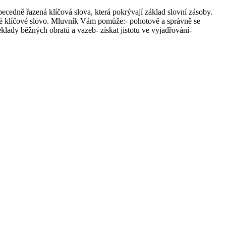
cedně řazená klíčová slova, která pokrývají základ slovní zásoby.
ané klíčové slovo. Mluvník Vám pomůže:- pohotově a správně se
eklady běžných obratů a vazeb- získat jistotu ve vyjadřování-