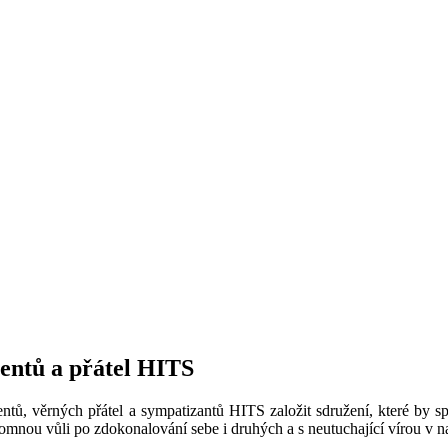
ventů a přátel HITS
ntů, věrných přátel a sympatizantů HITS založit sdružení, které by sp
omnou vůli po zdokonalování sebe i druhých a s neutuchající vírou v na