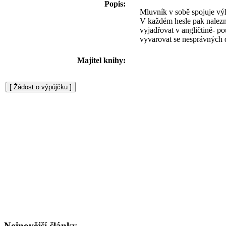
Popis:
Mluvník v sobě spojuje výh
V každém hesle pak nalezn
vyjadřovat v angličtině- po
vyvarovat se nesprávných 
Majitel knihy:
Nejnovější články