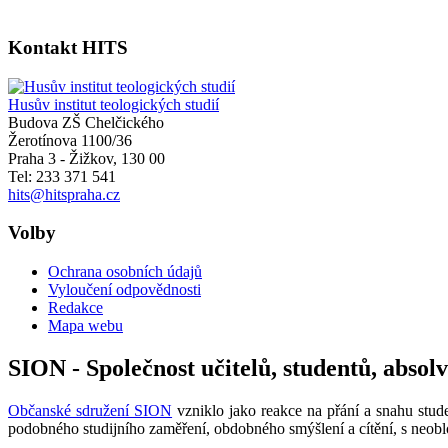
Kontakt HITS
Husův institut teologických studií
Budova ZŠ Chelčického
Žerotínova 1100/36
Praha 3 - Žižkov
,
130 00
Tel: 233 371 541
hits@hitspraha.cz
Volby
Ochrana osobních údajů
Vyloučení odpovědnosti
Redakce
Mapa webu
SION - Společnost učitelů, studentů, absol
Občanské sdružení SION
vzniklo jako reakce na přání a snahu stude
podobného studijního zaměření, obdobného smýšlení a cítění, s neobl