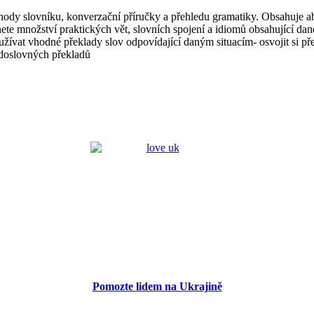
ody slovníku, konverzační příručky a přehledu gramatiky. Obsahuje abe
ete množství praktických vět, slovních spojení a idiomů obsahující d
užívat vhodné překlady slov odpovídající daným situacím- osvojit si př
doslovných překladů
Pomozte lidem na Ukrajině