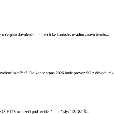
 o čerpání dovolené a indexech ke kontrole, uvádím znovu termín...
 dovolené uzavřené. Do konce srpna 2026 bude provoz SO z důvodu reko
ve VOŠ HITS uchazeči pod evidenčními čísly: 1/2/18/PŘ...