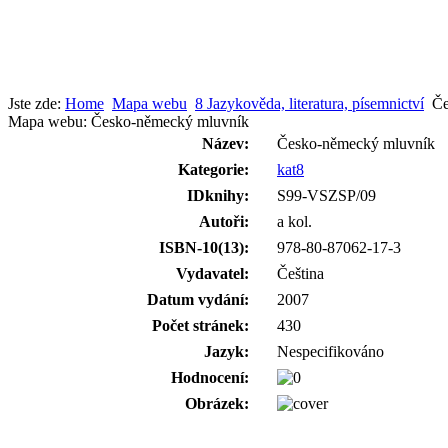
Jste zde:
Home
Mapa webu
8 Jazykověda, literatura, písemnictví
Če
Mapa webu: Česko-německý mluvník
Název:
Česko-německý mluvník
Kategorie:
kat8
IDknihy:
S99-VSZSP/09
Autoři:
a kol.
ISBN-10(13):
978-80-87062-17-3
Vydavatel:
Čeština
Datum vydání:
2007
Počet stránek:
430
Jazyk:
Nespecifikováno
Hodnocení:
Obrázek: