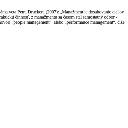
náma veta Petra Druckera (2007): „Manažment je dosahovanie cieľov
praktickú činnosť, z manažmentu sa časom stal samostatný odbor -
hovorí „people management“, alebo „performance management“, čiže