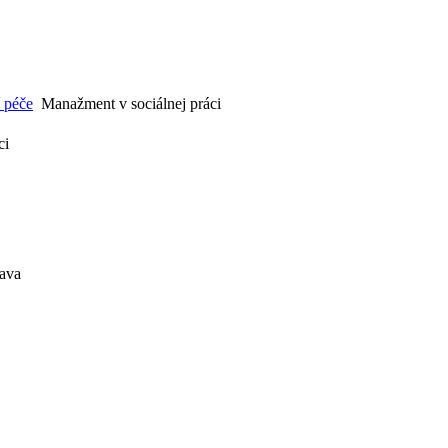
í péče
Manažment v sociálnej práci
ci
lava