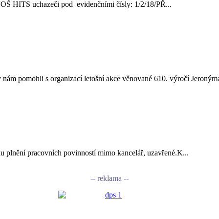
ve VOŠ HITS uchazeči pod evidenčními čísly: 1/2/18/PŘ...
nám pomohli s organizací letošní akce věnované 610. výročí Jeronýma
vodu plnění pracovních povinností mimo kancelář, uzavřené.K...
-- reklama --