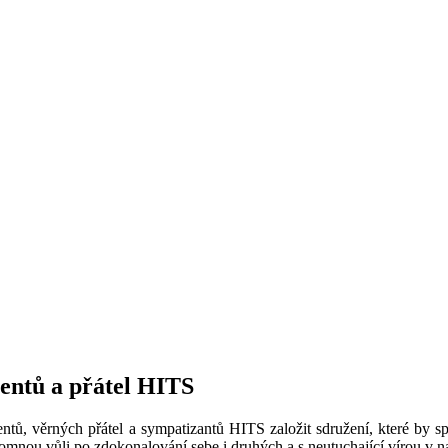
ventů a přátel HITS
ntů, věrných přátel a sympatizantů HITS založit sdružení, které by sp
omnou vůli po zdokonalování sebe i druhých a s neutuchající vírou v na