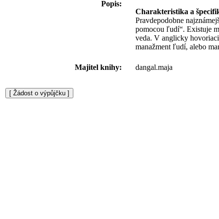
Popis:
Charakteristika a špecifi
Pravdepodobne najznámejšo
pomocou ľudí“. Existuje mn
veda. V anglicky hovoria
manažment ľudí, alebo ma
Majitel knihy:
dangal.maja