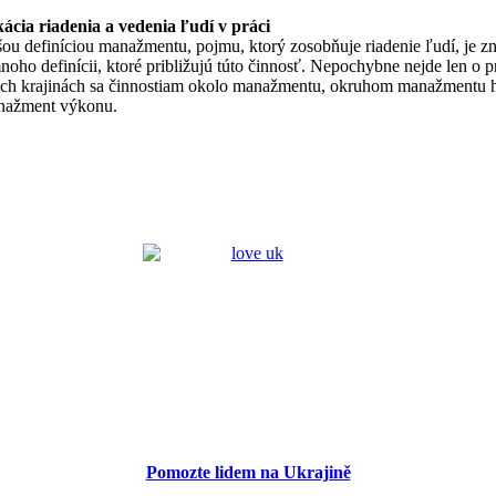
kácia riadenia a vedenia ľudí v práci
u definíciou manažmentu, pojmu, ktorý zosobňuje riadenie ľudí, je z
oho definícii, ktoré približujú túto činnosť. Nepochybne nejde len o 
cich krajinách sa činnostiam okolo manažmentu, okruhom manažmentu 
nažment výkonu.
Pomozte lidem na Ukrajině