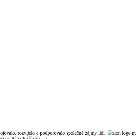
ojovalo, rozvíjelo a podporovalo společné zájmy lidí
šeho Pána Ježíše Krista.