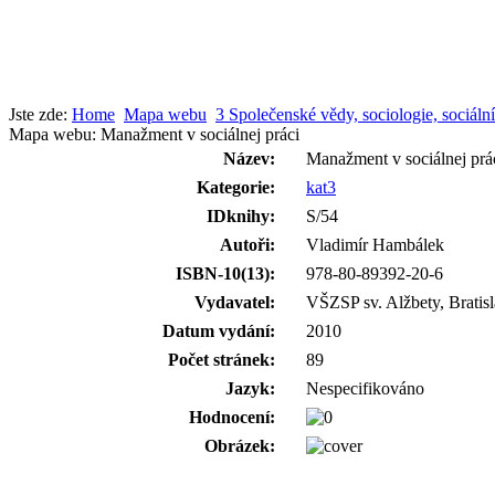
Jste zde:
Home
Mapa webu
3 Společenské vědy, sociologie, sociáln
Mapa webu: Manažment v sociálnej práci
Název:
Manažment v sociálnej prá
Kategorie:
kat3
IDknihy:
S/54
Autoři:
Vladimír Hambálek
ISBN-10(13):
978-80-89392-20-6
Vydavatel:
VŠZSP sv. Alžbety, Bratis
Datum vydání:
2010
Počet stránek:
89
Jazyk:
Nespecifikováno
Hodnocení:
Obrázek: