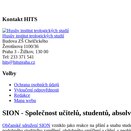
Kontakt HITS
Husův institut teologických studií
Budova ZŠ Chelčického
Žerotínova 1100/36
Praha 3 - Žižkov
,
130 00
Tel: 233 371 541
hits@hitspraha.cz
Volby
Ochrana osobních údajů
Vyloučení odpovědnosti
Redakce
Mapa webu
SION - Společnost učitelů, studentů, absol
Občanské sdružení SION
vzniklo jako reakce na přání a snahu stude
podobného studijního zaměření, obdobného smýšlení a cítění, s neobl