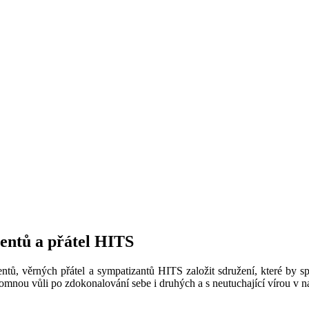
ventů a přátel HITS
ntů, věrných přátel a sympatizantů HITS založit sdružení, které by sp
omnou vůli po zdokonalování sebe i druhých a s neutuchající vírou v na