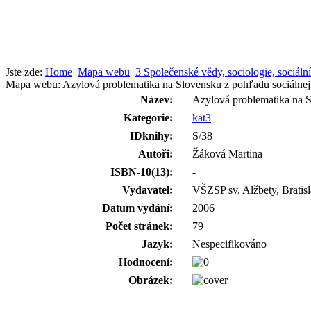
Jste zde:
Home
Mapa webu
3 Společenské vědy, sociologie, sociáln
Mapa webu: Azylová problematika na Slovensku z pohľadu sociálnej
Název:
Azylová problematika na S
Kategorie:
kat3
IDknihy:
S/38
Autoři:
Žáková Martina
ISBN-10(13):
-
Vydavatel:
VŠZSP sv. Alžbety, Bratis
Datum vydání:
2006
Počet stránek:
79
Jazyk:
Nespecifikováno
Hodnocení:
Obrázek: