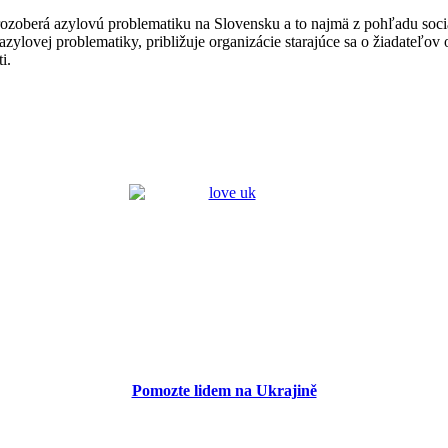
 rozoberá azylovú problematiku na Slovensku a to najmä z pohľadu soci
azylovej problematiky, približuje organizácie starajúce sa o žiadateľov
i.
Pomozte lidem na Ukrajině