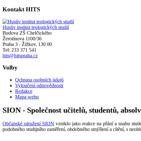
Kontakt HITS
Husův institut teologických studií
Budova ZŠ Chelčického
Žerotínova 1100/36
Praha 3 - Žižkov
,
130 00
Tel: 233 371 541
hits@hitspraha.cz
Volby
Ochrana osobních údajů
Vyloučení odpovědnosti
Redakce
Mapa webu
SION - Společnost učitelů, studentů, absol
Občanské sdružení SION
vzniklo jako reakce na přání a snahu stude
podobného studijního zaměření, obdobného smýšlení a cítění, s neobl