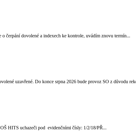
 o čerpání dovolené a indexech ke kontrole, uvádím znovu termín...
 dovolené uzavřené. Do konce srpna 2026 bude provoz SO z důvodu reko
ve VOŠ HITS uchazeči pod evidenčními čísly: 1/2/18/PŘ...