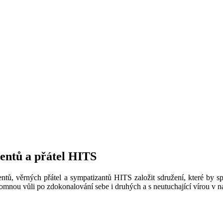
ventů a přátel HITS
ntů, věrných přátel a sympatizantů HITS založit sdružení, které by sp
omnou vůli po zdokonalování sebe i druhých a s neutuchající vírou v na