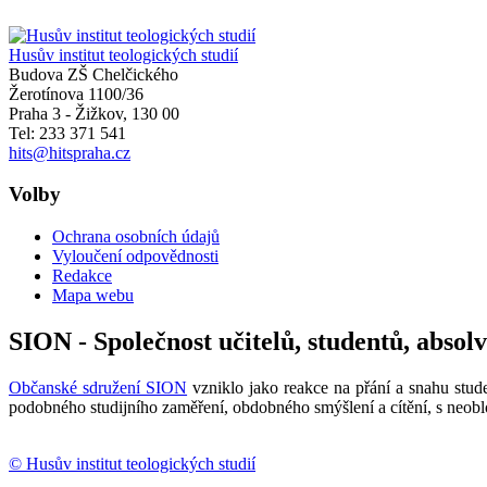
Husův institut teologických studií
Budova ZŠ Chelčického
Žerotínova 1100/36
Praha 3 - Žižkov
,
130 00
Tel: 233 371 541
hits@hitspraha.cz
Volby
Ochrana osobních údajů
Vyloučení odpovědnosti
Redakce
Mapa webu
SION - Společnost učitelů, studentů, absol
Občanské sdružení SION
vzniklo jako reakce na přání a snahu stude
podobného studijního zaměření, obdobného smýšlení a cítění, s neobl
© Husův institut teologických studií