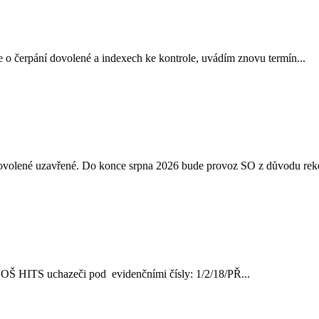
 o čerpání dovolené a indexech ke kontrole, uvádím znovu termín...
 dovolené uzavřené. Do konce srpna 2026 bude provoz SO z důvodu reko
ve VOŠ HITS uchazeči pod evidenčními čísly: 1/2/18/PŘ...