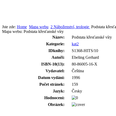
Jste zde:
Home
Mapa webu
2 Náboženství, teologie
Podstata křesť
Mapa webu: Podstata křesťanské víry
Název:
Podstata křesťanské víry
Kategorie:
kat2
IDknihy:
S1368-HITS/10
Autoři:
Ebeling Gerhard
ISBN-10(13):
80-86005-16-X
Vydavatel:
Čeština
Datum vydání:
1996
Počet stránek:
159
Jazyk:
Česky
Hodnocení:
Obrázek: