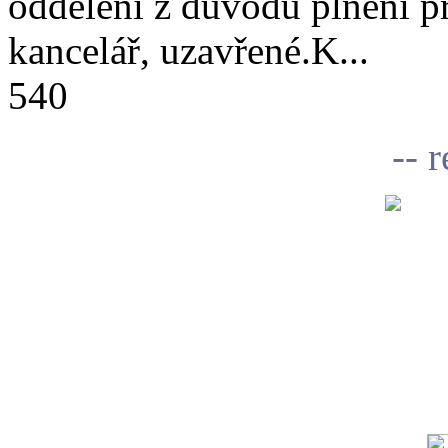
oddělení z důvodu plnění 
kancelář, uzavřené.K...
540
-- 