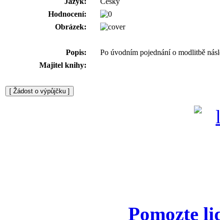
Jazyk:
Česky
Hodnocení:
Obrázek:
Popis:
Po úvodním pojednání o modlitbě násle
Majitel knihy:
Pomozte li