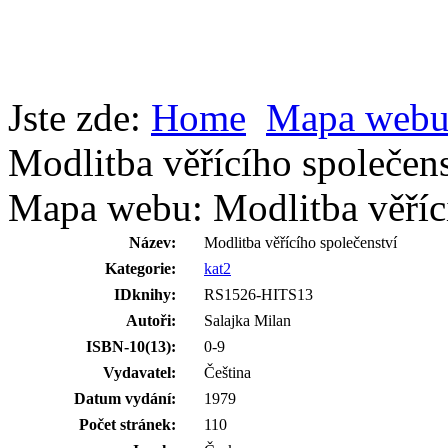
Jste zde:
Home
Mapa web
Modlitba věřícího společens
Mapa webu: Modlitba věřící
Název:
Modlitba věřícího společenství
Kategorie:
kat2
IDknihy:
RS1526-HITS13
Autoři:
Salajka Milan
ISBN-10(13):
0-9
Vydavatel:
Čeština
Datum vydání:
1979
Počet stránek:
110