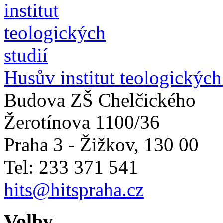
Husův institut teologických
Budova ZŠ Chelčického
Žerotínova 1100/36
Praha 3 - Žižkov
,
130 00
Tel: 233 371 541
hits@hitspraha.cz
Volby