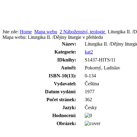
Jste zde:
Home
Mapa webu
2 Náboženství, teologie
Liturgika II. /D
Mapa webu: Liturgika II. /Dějiny liturgie v přehledu
Název:
Liturgika II. /Dějiny liturg
Kategorie:
kat2
IDknihy:
S1437-HITS/11
Autoři:
Pokorný, Ladislav
ISBN-10(13):
0-134
Vydavatel:
Čeština
Datum vydání:
1977
Počet stránek:
362
Jazyk:
Česky
Hodnocení:
Obrázek: