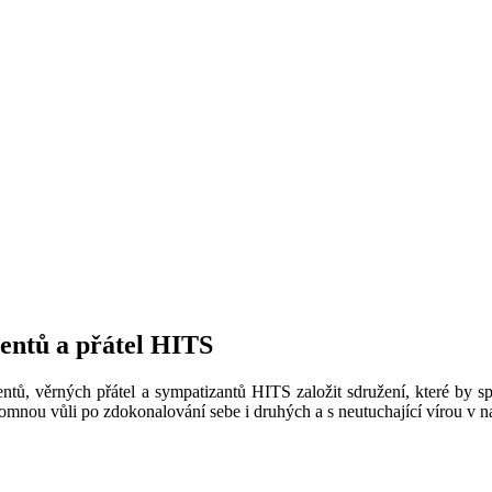
ventů a přátel HITS
ntů, věrných přátel a sympatizantů HITS založit sdružení, které by sp
omnou vůli po zdokonalování sebe i druhých a s neutuchající vírou v na