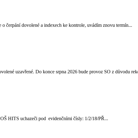
 o čerpání dovolené a indexech ke kontrole, uvádím znovu termín...
 dovolené uzavřené. Do konce srpna 2026 bude provoz SO z důvodu reko
ve VOŠ HITS uchazeči pod evidenčními čísly: 1/2/18/PŘ...