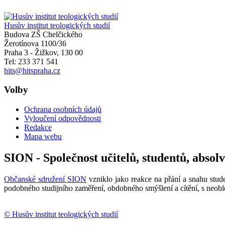
Husův institut teologických studií
Budova ZŠ Chelčického
Žerotínova 1100/36
Praha 3 - Žižkov
,
130 00
Tel: 233 371 541
hits@hitspraha.cz
Volby
Ochrana osobních údajů
Vyloučení odpovědnosti
Redakce
Mapa webu
SION - Společnost učitelů, studentů, absol
Občanské sdružení SION
vzniklo jako reakce na přání a snahu stude
podobného studijního zaměření, obdobného smýšlení a cítění, s neobl
© Husův institut teologických studií