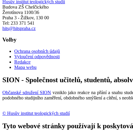
Husův institut teologických studií
Budova ZŠ Chelčického
Žerotínova 1100/36
Praha 3 - Žižkov
,
130 00
Tel: 233 371 541
hits@hitspraha.cz
Volby
Ochrana osobních údajů
Vyloučení odpovědnosti
Redakce
Mapa webu
SION - Společnost učitelů, studentů, absol
Občanské sdružení SION
vzniklo jako reakce na přání a snahu stude
podobného studijního zaměření, obdobného smýšlení a cítění, s neobl
© Husův institut teologických studií
Tyto webové stránky používají k poskytován