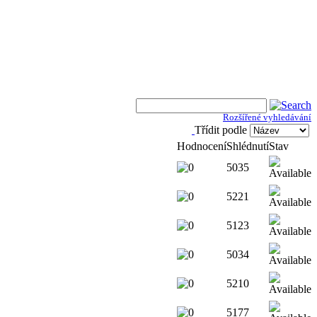
Rozšířené vyhledávání
Třídit podle
Hodnocení
Shlédnutí
Stav
5035
5221
5123
5034
5210
5177