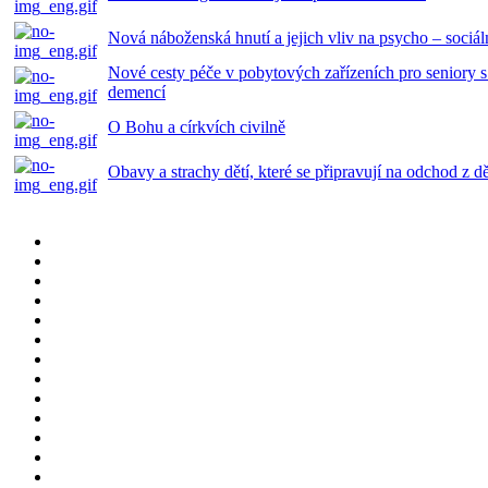
Nová náboženská hnutí a jejich vliv na psycho – sociál
Nové cesty péče v pobytových zařízeních pro seniory 
demencí
O Bohu a církvích civilně
Obavy a strachy dětí, které se připravují na odchod z