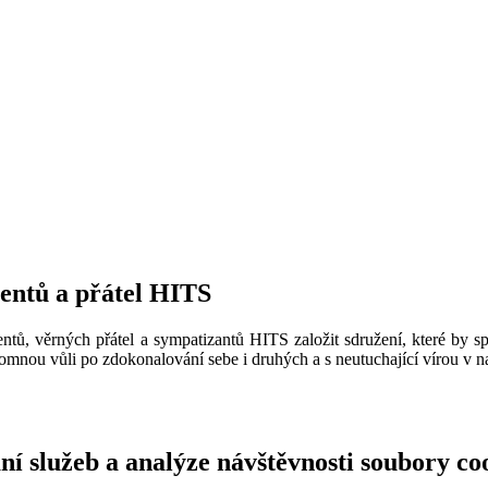
ventů a přátel HITS
ntů, věrných přátel a sympatizantů HITS založit sdružení, které by sp
omnou vůli po zdokonalování sebe i druhých a s neutuchající vírou v na
í služeb a analýze návštěvnosti soubory co