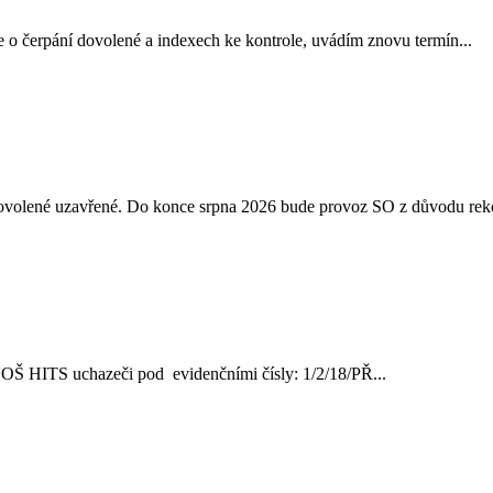
 o čerpání dovolené a indexech ke kontrole, uvádím znovu termín...
 dovolené uzavřené. Do konce srpna 2026 bude provoz SO z důvodu reko
ve VOŠ HITS uchazeči pod evidenčními čísly: 1/2/18/PŘ...