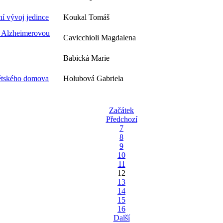
ní vývoj jedince
Koukal Tomáš
s Alzheimerovou
Cavicchioli Magdalena
Babická Marie
 dětského domova
Holubová Gabriela
Začátek
Předchozí
7
8
9
10
11
12
13
14
15
16
Další