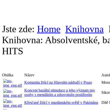
Jste zde:
Home
Knihovna
Knihovna: Absolventské, ba
HITS
Obálka
Název
Autoř
Komunita žijící na Hlavním nádraží v Praze
Mora
Koncept bazální stimulace a jeho význam pro
Sikor
osoby s mentálním a zdravotním postižením
Křesťané žijící v muslimském světě v Pakistánu
Dítě