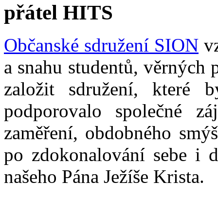
přátel HITS
Občanské sdružení SION
vz
a snahu studentů, věrných 
založit sdružení, které b
podporovalo společné zá
zaměření, obdobného smýšl
po zdokonalování sebe i d
našeho Pána Ježíše Krista.