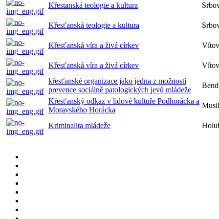
Křestanská teologie a kultura
Srbo
Křesťanská teologie a kultura
Srbo
Křesťanská víra a živá církev
Víto
Křesťanská víra a živá církev
Víto
křesťanské organizace jako jedna z možností
Bend
prevence sociálně patologických jevů mládeže
Křesťanský odkaz v lidové kultuře Podhorácka a
Musi
Moravského Horácka
Kriminalita mládeže
Holu